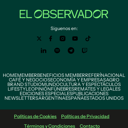
Siguenos en:
HOME
MEMBER
BENEFICIOS MEMBER
REFERÍ
NACIONAL
CAFÉ Y NEGOCIOS
ECONOMÍA Y EMPRESAS
AGRO
BRAND STUDIO
MUNDO
CULTURA Y ESPECTÁCULOS
LIFESTYLE
OPINIÓN
FÚNEBRES
REMATES Y LEGALES
EDICIONES ESPECIALES
PUBLICACIONES
NEWSLETTERS
ARGENTINA
ESPAÑA
ESTADOS UNIDOS
Políticas de Cookies
Políticas de Privacidad
Términos y Condiciones
Contacto