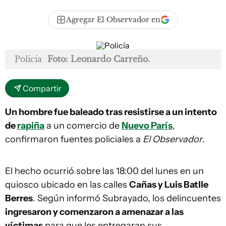
Agregar El Observador en
Policía
Foto: Leonardo Carreño.
Compartir
Un hombre fue baleado tras resistirse a un intento
de
rapiña
a un comercio de
Nuevo París
,
confirmaron fuentes policiales a
El Observador
.
El hecho ocurrió sobre las 18:00 del lunes en un
quiosco ubicado en las calles
Cañas y Luis Batlle
Berres
. Según informó Subrayado, los delincuentes
ingresaron y comenzaron a amenazar a las
víctimas
para que les entregaran sus