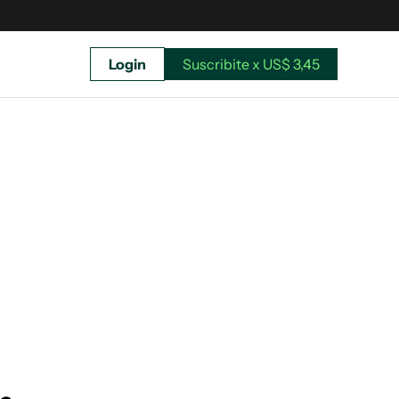
Login
Suscribite x US$ 3,45
uscríbete ahora a El Observador y elegí hasta
donde llegar.
Suscribite x US$ 3,45