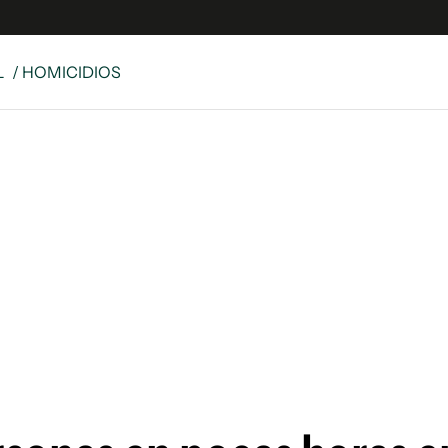
L
/ HOMICIDIOS
e
S
n
es
Siguenos en:
 y Legales
es especiales
ciones
ters
ina
 Unidos