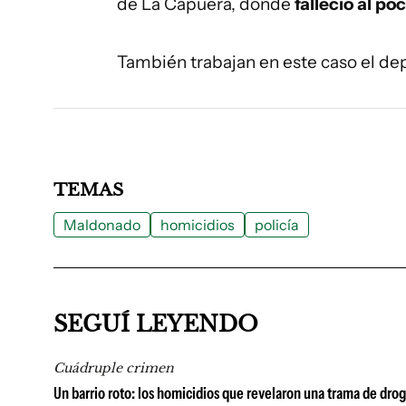
de La Capuera, donde
falleció al po
También trabajan en este caso el d
TEMAS
Maldonado
homicidios
policía
SEGUÍ LEYENDO
Cuádruple crimen
Un barrio roto: los homicidios que revelaron una trama de dro