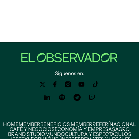
Siguenos en:
HOME
MEMBER
BENEFICIOS MEMBER
REFERÍ
NACIONAL
CAFÉ Y NEGOCIOS
ECONOMÍA Y EMPRESAS
AGRO
BRAND STUDIO
MUNDO
CULTURA Y ESPECTÁCULOS
LIFESTYLE
OPINIÓN
FÚNEBRES
REMATES Y LEGALES