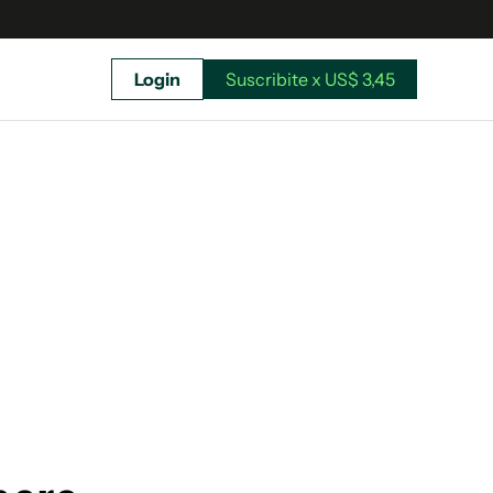
Login
Suscribite x US$ 3,45
uscríbete ahora a El Observador y elegí hasta
donde llegar.
Suscribite x US$ 3,45