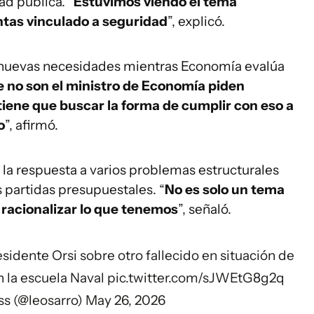
d pública. “
Estuvimos viendo el tema
tas vinculado a seguridad
”, explicó.
n nuevas necesidades mientras Economía evalúa
e no son el ministro de Economía piden
tiene que buscar la forma de cumplir con eso a
o
”, afirmó.
 la respuesta a varios problemas estructurales
partidas presupuestales. “
No es solo un tema
y racionalizar lo que tenemos
”, señaló.
residente Orsi sobre otro fallecido en situación de
n la escuela Naval
pic.twitter.com/sJWEtG8g2q
ss (@leosarro)
May 26, 2026