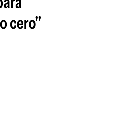
para
o cero"