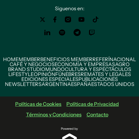
Siguenos en:
HOME
MEMBER
BENEFICIOS MEMBER
REFERÍ
NACIONAL
CAFÉ Y NEGOCIOS
ECONOMÍA Y EMPRESAS
AGRO
BRAND STUDIO
MUNDO
CULTURA Y ESPECTÁCULOS
LIFESTYLE
OPINIÓN
FÚNEBRES
REMATES Y LEGALES
EDICIONES ESPECIALES
PUBLICACIONES
NEWSLETTERS
ARGENTINA
ESPAÑA
ESTADOS UNIDOS
Políticas de Cookies
Políticas de Privacidad
Términos y Condiciones
Contacto