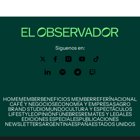
Siguenos en:
HOME
MEMBER
BENEFICIOS MEMBER
REFERÍ
NACIONAL
CAFÉ Y NEGOCIOS
ECONOMÍA Y EMPRESAS
AGRO
BRAND STUDIO
MUNDO
CULTURA Y ESPECTÁCULOS
LIFESTYLE
OPINIÓN
FÚNEBRES
REMATES Y LEGALES
EDICIONES ESPECIALES
PUBLICACIONES
NEWSLETTERS
ARGENTINA
ESPAÑA
ESTADOS UNIDOS