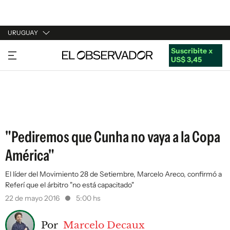
URUGUAY
Suscribite x
URUGUAY
US$ 3,45
ARGENTINA
ESPAÑA
ESTADOS UNIDOS
"Pediremos que Cunha no vaya a la Copa
América"
El líder del Movimiento 28 de Setiembre, Marcelo Areco, confirmó a
Referí que el árbitro "no está capacitado"
22 de mayo 2016
5:00 hs
Por
Marcelo Decaux