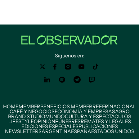
Siguenos en:
HOME
MEMBER
BENEFICIOS MEMBER
REFERÍ
NACIONAL
CAFÉ Y NEGOCIOS
ECONOMÍA Y EMPRESAS
AGRO
BRAND STUDIO
MUNDO
CULTURA Y ESPECTÁCULOS
LIFESTYLE
OPINIÓN
FÚNEBRES
REMATES Y LEGALES
EDICIONES ESPECIALES
PUBLICACIONES
NEWSLETTERS
ARGENTINA
ESPAÑA
ESTADOS UNIDOS