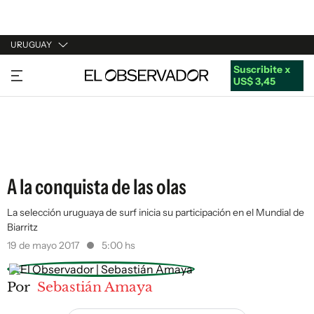
URUGUAY
Suscribite x
URUGUAY
US$ 3,45
ARGENTINA
ESPAÑA
ESTADOS UNIDOS
A la conquista de las olas
La selección uruguaya de surf inicia su participación en el Mundial de
Biarritz
19 de mayo 2017
5:00 hs
Por
Sebastián Amaya