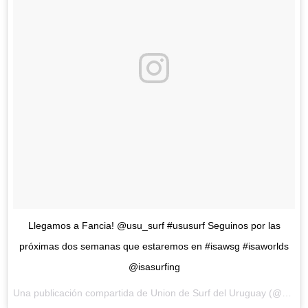
Llegamos a Fancia! @usu_surf #ususurf Seguinos por las
próximas dos semanas que estaremos en #isawsg #isaworlds
@isasurfing
Una publicación compartida de Union de Surf del Uruguay (@usu_surf) el