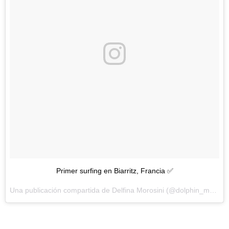
Primer surfing en Biarritz, Francia ✅
Una publicación compartida de Delfina Morosini (@dolphin_morosini) el