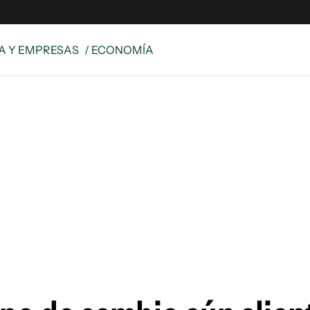
A Y EMPRESAS
/ ECONOMÍA
e
S
n
es
Siguenos en:
 y Legales
es especiales
ciones
ters
ina
 Unidos