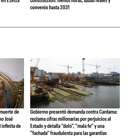
s en Ezeiza
construcción: menos horas, subas reales y
convenio hasta 2031
 muerte de
Gobierno presentó demanda contra Cardama:
no José
reclama cifras millonarias por perjuicios al
 infinita de
Estado y detalla "dolo", "mala fe" y una
"fachada" fraudulenta para las garantías