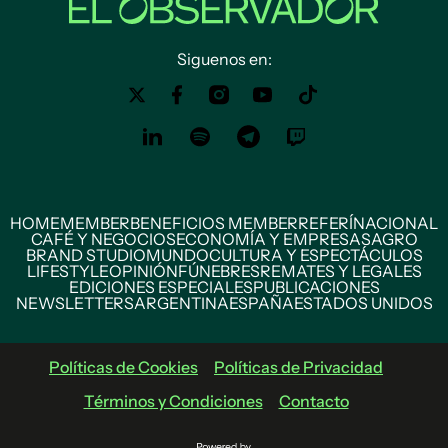
Siguenos en:
HOME
MEMBER
BENEFICIOS MEMBER
REFERÍ
NACIONAL
CAFÉ Y NEGOCIOS
ECONOMÍA Y EMPRESAS
AGRO
BRAND STUDIO
MUNDO
CULTURA Y ESPECTÁCULOS
LIFESTYLE
OPINIÓN
FÚNEBRES
REMATES Y LEGALES
EDICIONES ESPECIALES
PUBLICACIONES
NEWSLETTERS
ARGENTINA
ESPAÑA
ESTADOS UNIDOS
Políticas de Cookies
Políticas de Privacidad
Términos y Condiciones
Contacto