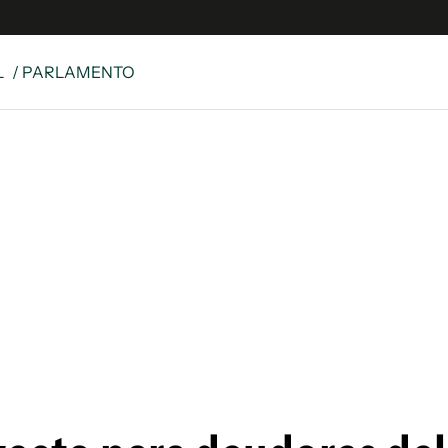
L
/ PARLAMENTO
e
S
n
es
Siguenos en:
 y Legales
es especiales
ciones
ters
ina
 Unidos