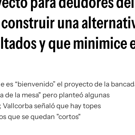
yecto para deudores del
construir una alternati
ltados y que minimice 
e es “bienvenido” el proyecto de la bancad
ba de la mesa" pero planteó algunas
; Vallcorba señaló que hay topes
os que se quedan "cortos"