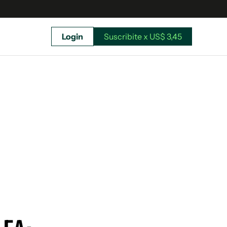
Login
Suscribite x US$ 3,45
uscríbete ahora a El Observador y elegí hasta
donde llegar.
Suscribite x US$ 3,45