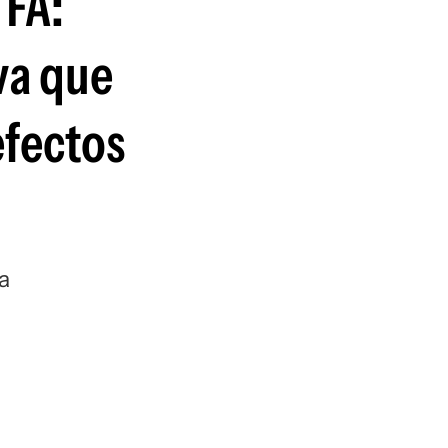
 FA:
va que
efectos
a