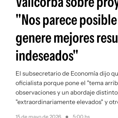
Vallcorba sobre pro
"Nos parece posible 
genere mejores resu
indeseados"
El subsecretario de Economía dijo qu
oficialista porque pone el "tema arri
observaciones y un abordaje distinto
"extraordinariamente elevados" y otr
15 de mayo de 2026
5:00 hs