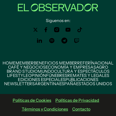
Siguenos en:
HOME
MEMBER
BENEFICIOS MEMBER
REFERÍ
NACIONAL
CAFÉ Y NEGOCIOS
ECONOMÍA Y EMPRESAS
AGRO
BRAND STUDIO
MUNDO
CULTURA Y ESPECTÁCULOS
LIFESTYLE
OPINIÓN
FÚNEBRES
REMATES Y LEGALES
EDICIONES ESPECIALES
PUBLICACIONES
NEWSLETTERS
ARGENTINA
ESPAÑA
ESTADOS UNIDOS
Políticas de Cookies
Políticas de Privacidad
Términos y Condiciones
Contacto