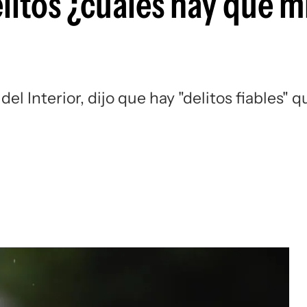
itos ¿cuáles hay que mi
el Interior, dijo que hay "delitos fiables" q