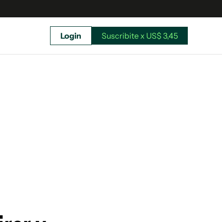
Login
Suscribite x US$ 3,45
uscríbete ahora a El Observador y elegí hasta
donde llegar.
Suscribite x US$ 3,45