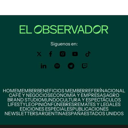
Siguenos en:
HOME
MEMBER
BENEFICIOS MEMBER
REFERÍ
NACIONAL
CAFÉ Y NEGOCIOS
ECONOMÍA Y EMPRESAS
AGRO
BRAND STUDIO
MUNDO
CULTURA Y ESPECTÁCULOS
LIFESTYLE
OPINIÓN
FÚNEBRES
REMATES Y LEGALES
EDICIONES ESPECIALES
PUBLICACIONES
NEWSLETTERS
ARGENTINA
ESPAÑA
ESTADOS UNIDOS