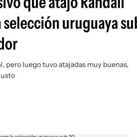
sivo que atajó Randall
Si
 selección uruguaya su
dor
al, pero luego tuvo atajadas muy buenas,
justo