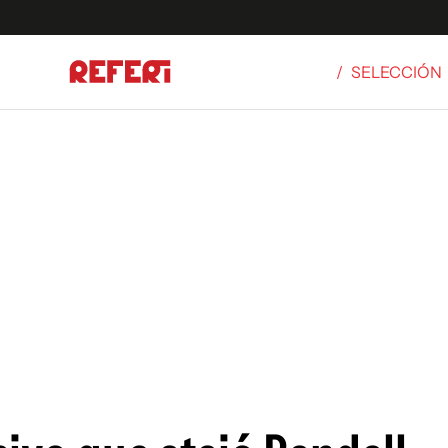
/
SELECCIÓN
Olímpicos
S
tbol
g
ortivo