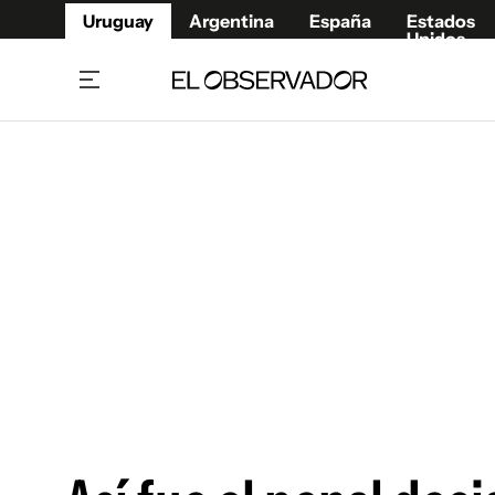
Uruguay
Argentina
España
Estados
Unidos
Home
Juegos 
Referí
Rugby
Fútbol
Básque
Mundial 2026
Tenis
Resultados Deportivos
Runnin
Fútbol internacional
Polidep
Copa Libertadores
Motor