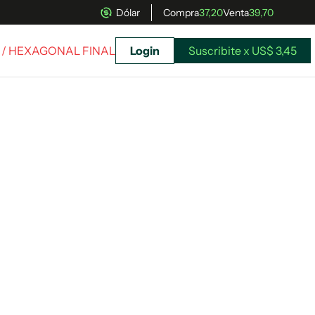
Dólar
Compra
37,20
Venta
39,70
/ HEXAGONAL FINAL
Login
Suscribite x US$ 3,45
uscríbete ahora a El Observador y elegí hasta
donde llegar.
Suscribite x US$ 3,45