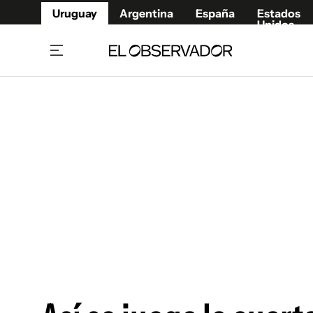
Uruguay
Argentina
España
Estados
Unidos
Home
Juegos 
Referí
Rugby
Fútbol
Básque
Mundial 2026
Tenis
Resultados Deportivos
Runnin
Fútbol internacional
Polidep
Copa Libertadores
Motor