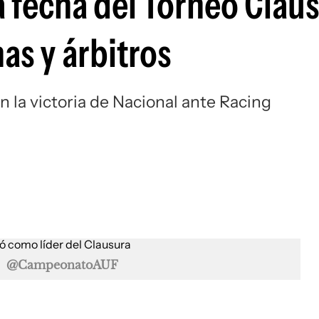
ta fecha del Torneo Clau
Si
as y árbitros
on la victoria de Nacional ante Racing
a
@CampeonatoAUF