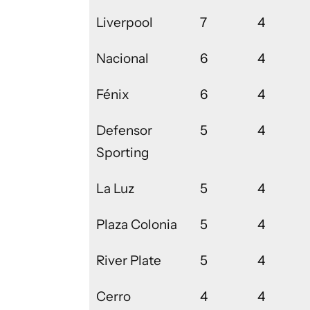
Liverpool
7
4
Nacional
6
4
Fénix
6
4
Defensor
5
4
Sporting
La Luz
5
4
Plaza Colonia
5
4
River Plate
5
4
Cerro
4
4