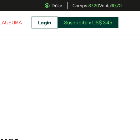
Dólar
Compra
37,20
Venta
39,70
CLAUSURA
Login
Suscribite x US$ 3,45
uscríbete ahora a El Observador y elegí hasta
donde llegar.
Suscribite x US$ 3,45