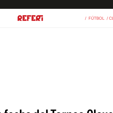
/
FÚTBOL
/ 
Olímpicos
S
tbol
g
ortivo