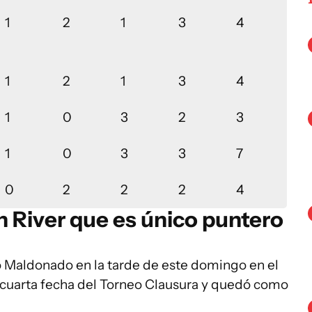
1
2
1
3
4
1
2
1
3
4
1
0
3
2
3
1
0
3
3
7
0
2
2
2
4
n River que es único puntero
o Maldonado en la tarde de este domingo en el
a cuarta fecha del Torneo Clausura y quedó como