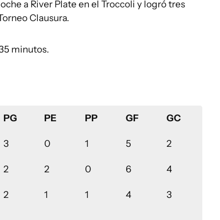
he a River Plate en el Troccoli y logró tres
 Torneo Clausura.
 35 minutos.
PG
PE
PP
GF
GC
3
0
1
5
2
2
2
0
6
4
2
1
1
4
3