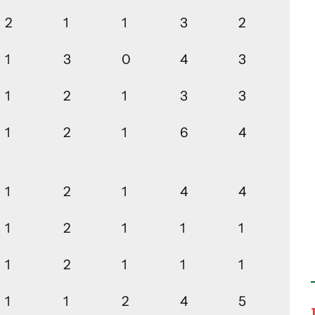
2
1
1
3
2
1
3
0
4
3
1
2
1
3
3
1
2
1
6
4
1
2
1
4
4
1
2
1
1
1
1
2
1
1
1
1
1
2
4
5