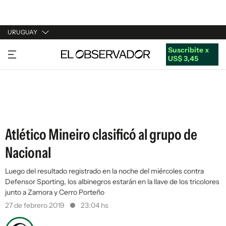
URUGUAY
Suscribite x
URUGUAY
US$ 3,45
ARGENTINA
ESPAÑA
ESTADOS UNIDOS
Atlético Mineiro clasificó al grupo de
Nacional
Luego del resultado registrado en la noche del miércoles contra
Defensor Sporting, los albinegros estarán en la llave de los tricolores
junto a Zamora y Cerro Porteño
27 de febrero 2019
23:04 hs