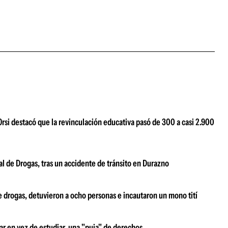
Orsi destacó que la revinculación educativa pasó de 300 a casi 2.900
al de Drogas, tras un accidente de tránsito en Durazno
e drogas, detuvieron a ocho personas e incautaron un mono tití
ar en vez de estudiar, una "puja" de derechos