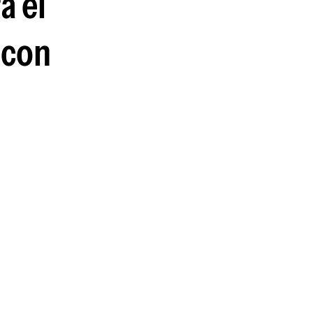
a el
 con