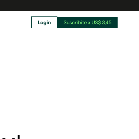
Login
Suscribite x US$ 3,45
uscríbete ahora a El Observador y elegí hasta
donde llegar.
Suscribite x US$ 3,45