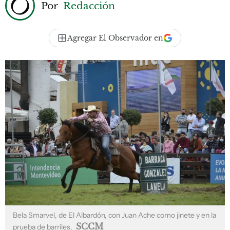
Por
Redacción
Agregar El Observador en
Bela Smarvel, de El Albardón, con Juan Ache como jinete y en la
SCCM
prueba de barriles.