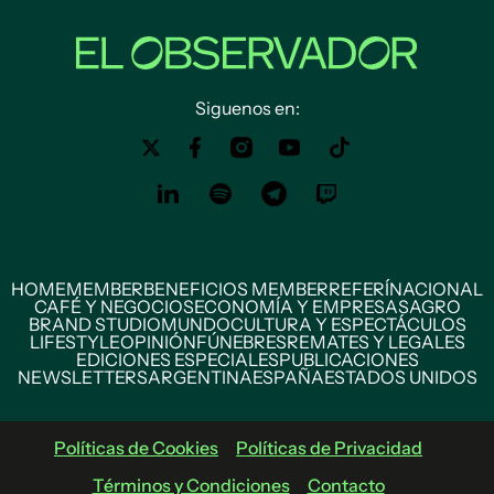
Siguenos en:
HOME
MEMBER
BENEFICIOS MEMBER
REFERÍ
NACIONAL
CAFÉ Y NEGOCIOS
ECONOMÍA Y EMPRESAS
AGRO
BRAND STUDIO
MUNDO
CULTURA Y ESPECTÁCULOS
LIFESTYLE
OPINIÓN
FÚNEBRES
REMATES Y LEGALES
EDICIONES ESPECIALES
PUBLICACIONES
NEWSLETTERS
ARGENTINA
ESPAÑA
ESTADOS UNIDOS
Políticas de Cookies
Políticas de Privacidad
Términos y Condiciones
Contacto