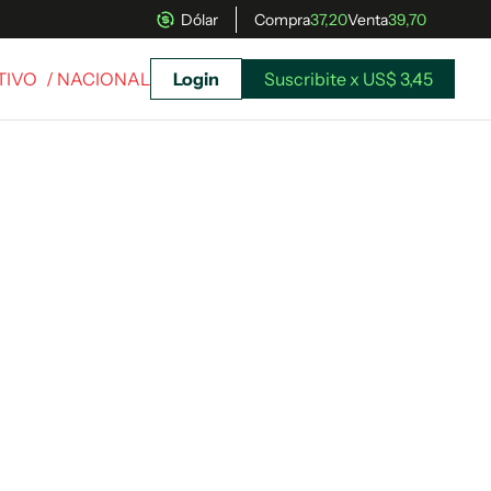
Dólar
Compra
37,20
Venta
39,70
TIVO
/ NACIONAL
Login
Suscribite x US$ 3,45
uscríbete ahora a El Observador y elegí hasta
donde llegar.
Suscribite x US$ 3,45