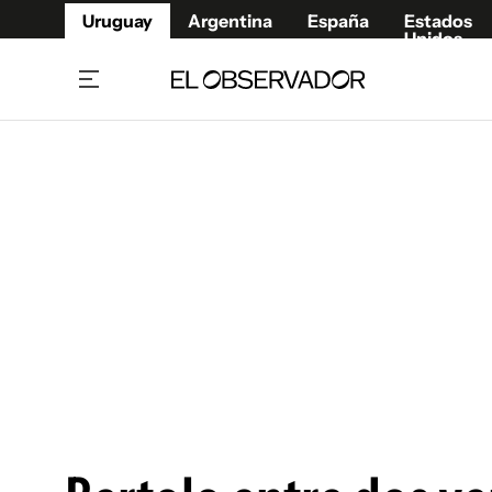
Uruguay
Argentina
España
Estados
Unidos
Home
Juegos 
Referí
Rugby
Fútbol
Básque
Mundial 2026
Tenis
Resultados Deportivos
Runnin
Fútbol internacional
Polidep
Copa Libertadores
Motor