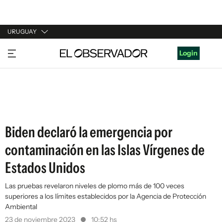
URUGUAY
URUGUAY
Login
ARGENTINA
ESPAÑA
ESTADOS UNIDOS
Biden declaró la emergencia por
contaminación en las Islas Vírgenes de
Estados Unidos
Las pruebas revelaron niveles de plomo más de 100 veces
superiores a los límites establecidos por la Agencia de Protección
Ambiental
23 de noviembre 2023
10:52 hs