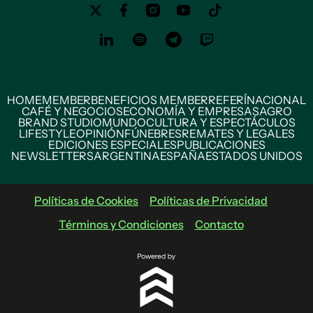
HOME
MEMBER
BENEFICIOS MEMBER
REFERÍ
NACIONAL
CAFÉ Y NEGOCIOS
ECONOMÍA Y EMPRESAS
AGRO
BRAND STUDIO
MUNDO
CULTURA Y ESPECTÁCULOS
LIFESTYLE
OPINIÓN
FÚNEBRES
REMATES Y LEGALES
EDICIONES ESPECIALES
PUBLICACIONES
NEWSLETTERS
ARGENTINA
ESPAÑA
ESTADOS UNIDOS
Políticas de Cookies
Políticas de Privacidad
Términos y Condiciones
Contacto