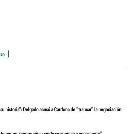
uay
su historia": Delgado acusó a Cardona de "trancar" la negociación
nto bueno, menos aún cuando se anuncia a pocas horas"