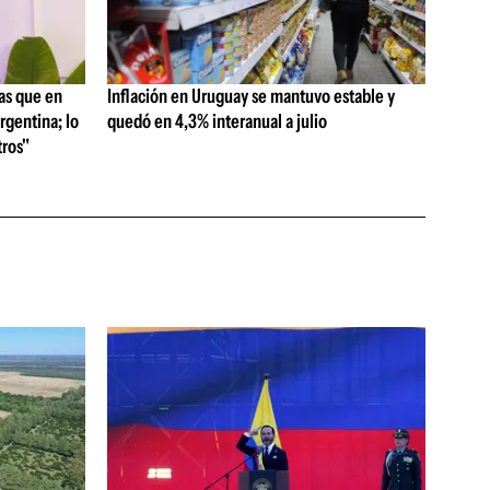
as que en
Inflación en Uruguay se mantuvo estable y
rgentina; lo
quedó en 4,3% interanual a julio
ros"