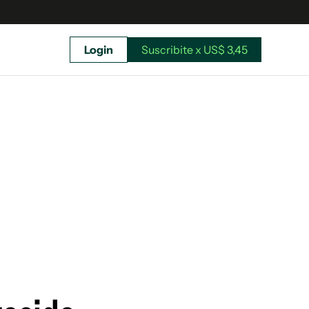
Login
Suscribite x US$ 3,45
uscríbete ahora a El Observador y elegí hasta
donde llegar.
Suscribite x US$ 3,45