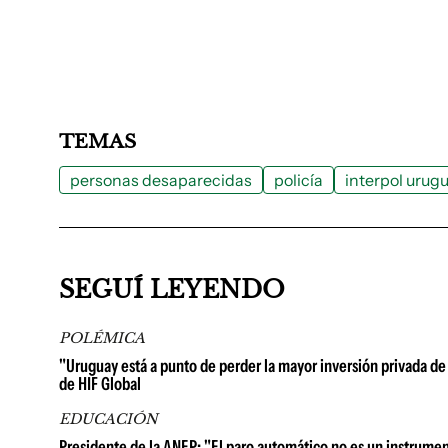
TEMAS
personas desaparecidas
policía
interpol urug
SEGUÍ LEYENDO
POLÉMICA
"Uruguay está a punto de perder la mayor inversión privada de 
de HIF Global
EDUCACIÓN
Presidente de la ANEP: "El paro automático no es un instrume