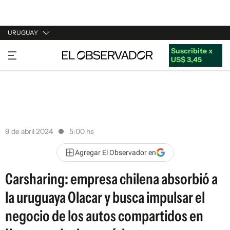
URUGUAY
Suscribite x
URUGUAY
US$ 3,45
ARGENTINA
ESPAÑA
ESTADOS UNIDOS
9 de abril 2024
5:00 hs
Agregar El Observador en
Carsharing: empresa chilena absorbió a
la uruguaya Olacar y busca impulsar el
negocio de los autos compartidos en