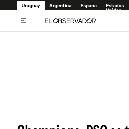
Uruguay
Argentina
España
Estados
Unidos
Home
Juegos 
Referí
Rugby
Fútbol
Básque
Mundial 2026
Tenis
Resultados Deportivos
Runnin
Fútbol internacional
Polidep
Copa Libertadores
Motor