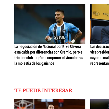
La negociación de Nacional por Kike Olivera
Las declarac
está caída por diferencias con Gremio, pero el
vicepreside
tricolor club logró recomponer el vínculo tras
cayeron mal 
la molestia de los gaúchos
representan
TE PUEDE INTERESAR