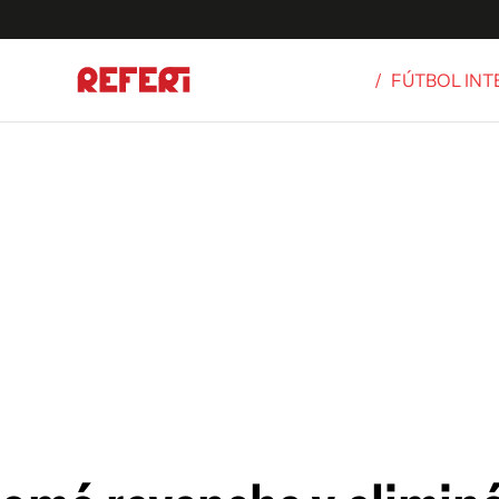
/
FÚTBOL IN
Olímpicos
S
tbol
g
ortivo