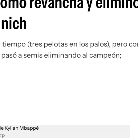
omó revancha y eliminó
Si
nich
tiempo (tres pelotas en los palos), pero co
no pasó a semis eliminando al campeón;
FP