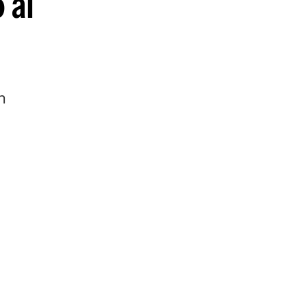
 al
guenos en:
n