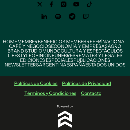
HOME
MEMBER
BENEFICIOS MEMBER
REFERÍ
NACIONAL
CAFÉ Y NEGOCIOS
ECONOMÍA Y EMPRESAS
AGRO
BRAND STUDIO
MUNDO
CULTURA Y ESPECTÁCULOS
LIFESTYLE
OPINIÓN
FÚNEBRES
REMATES Y LEGALES
EDICIONES ESPECIALES
PUBLICACIONES
NEWSLETTERS
ARGENTINA
ESPAÑA
ESTADOS UNIDOS
Políticas de Cookies
Políticas de Privacidad
Términos y Condiciones
Contacto