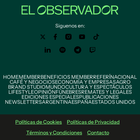
Siguenos en:
HOME
MEMBER
BENEFICIOS MEMBER
REFERÍ
NACIONAL
CAFÉ Y NEGOCIOS
ECONOMÍA Y EMPRESAS
AGRO
BRAND STUDIO
MUNDO
CULTURA Y ESPECTÁCULOS
LIFESTYLE
OPINIÓN
FÚNEBRES
REMATES Y LEGALES
EDICIONES ESPECIALES
PUBLICACIONES
NEWSLETTERS
ARGENTINA
ESPAÑA
ESTADOS UNIDOS
Políticas de Cookies
Políticas de Privacidad
Términos y Condiciones
Contacto