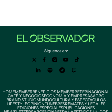
Siguenos en:
HOME
MEMBER
BENEFICIOS MEMBER
REFERÍ
NACIONAL
CAFÉ Y NEGOCIOS
ECONOMÍA Y EMPRESAS
AGRO
BRAND STUDIO
MUNDO
CULTURA Y ESPECTÁCULOS
LIFESTYLE
OPINIÓN
FÚNEBRES
REMATES Y LEGALES
EDICIONES ESPECIALES
PUBLICACIONES
NEWSLETTERS
ARGENTINA
ESPAÑA
ESTADOS UNIDOS