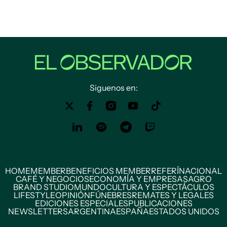
Siguenos en:
HOME
MEMBER
BENEFICIOS MEMBER
REFERÍ
NACIONAL
CAFÉ Y NEGOCIOS
ECONOMÍA Y EMPRESAS
AGRO
BRAND STUDIO
MUNDO
CULTURA Y ESPECTÁCULOS
LIFESTYLE
OPINIÓN
FÚNEBRES
REMATES Y LEGALES
EDICIONES ESPECIALES
PUBLICACIONES
NEWSLETTERS
ARGENTINA
ESPAÑA
ESTADOS UNIDOS