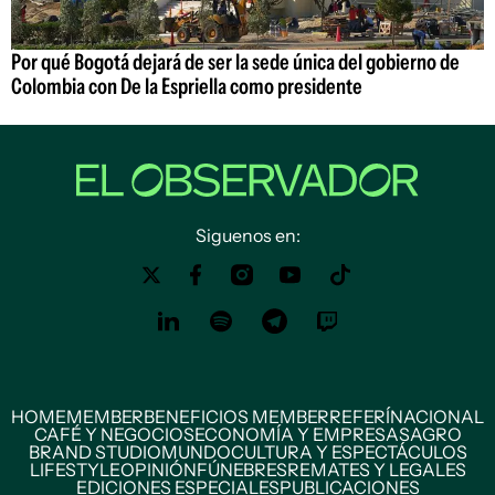
Por qué Bogotá dejará de ser la sede única del gobierno de
Colombia con De la Espriella como presidente
Siguenos en:
HOME
MEMBER
BENEFICIOS MEMBER
REFERÍ
NACIONAL
CAFÉ Y NEGOCIOS
ECONOMÍA Y EMPRESAS
AGRO
BRAND STUDIO
MUNDO
CULTURA Y ESPECTÁCULOS
LIFESTYLE
OPINIÓN
FÚNEBRES
REMATES Y LEGALES
EDICIONES ESPECIALES
PUBLICACIONES