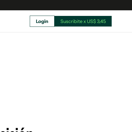
Login
Suscribite x US$ 3,45
uscríbete ahora a El Observador y elegí hasta
donde llegar.
Suscribite x US$ 3,45