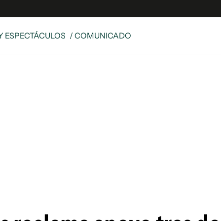
Y ESPECTÁCULOS
/ COMUNICADO
e
S
n
es
Siguenos en:
 y Legales
es especiales
ciones
ters
ina
 Unidos