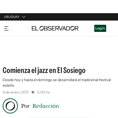
URUGUAY
URUGUAY
Login
ARGENTINA
ESPAÑA
ESTADOS UNIDOS
Comienza el jazz en El Sosiego
Desde hoy y hasta el domingo se desarrollará el tradicional festival
esteño
4 de enero 2017
5:00 hs
Por
Redacción