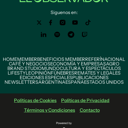
Siguenos en:
HOME
MEMBER
BENEFICIOS MEMBER
REFERÍ
NACIONAL
CAFÉ Y NEGOCIOS
ECONOMÍA Y EMPRESAS
AGRO
BRAND STUDIO
MUNDO
CULTURA Y ESPECTÁCULOS
LIFESTYLE
OPINIÓN
FÚNEBRES
REMATES Y LEGALES
EDICIONES ESPECIALES
PUBLICACIONES
NEWSLETTERS
ARGENTINA
ESPAÑA
ESTADOS UNIDOS
Políticas de Cookies
Políticas de Privacidad
Términos y Condiciones
Contacto