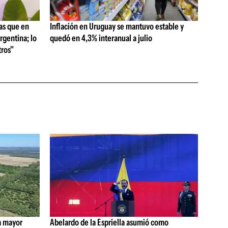
as que en
Inflación en Uruguay se mantuvo estable y
rgentina; lo
quedó en 4,3% interanual a julio
ros"
a mayor
Abelardo de la Espriella asumió como