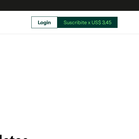
Login
Suscribite x US$ 3,45
uscríbete ahora a El Observador y elegí hasta
donde llegar.
Suscribite x US$ 3,45