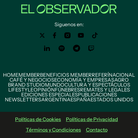
Siguenos en:
HOME
MEMBER
BENEFICIOS MEMBER
REFERÍ
NACIONAL
CAFÉ Y NEGOCIOS
ECONOMÍA Y EMPRESAS
AGRO
BRAND STUDIO
MUNDO
CULTURA Y ESPECTÁCULOS
LIFESTYLE
OPINIÓN
FÚNEBRES
REMATES Y LEGALES
EDICIONES ESPECIALES
PUBLICACIONES
NEWSLETTERS
ARGENTINA
ESPAÑA
ESTADOS UNIDOS
Políticas de Cookies
Políticas de Privacidad
Términos y Condiciones
Contacto