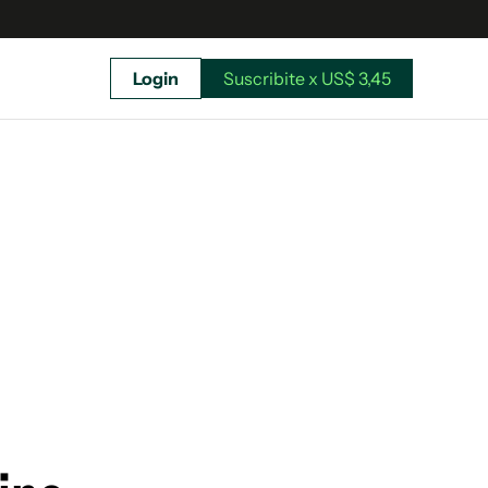
Login
Suscribite x US$ 3,45
uscríbete ahora a El Observador y elegí hasta
donde llegar.
Suscribite x US$ 3,45