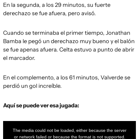
En la segunda, a los 29 minutos, su fuerte
derechazo se fue afuera, pero avisó.
Cuando se terminaba el primer tiempo, Jonathan
Bamba le pegó un derechazo muy bueno y el balón
se fue apenas afuera. Celta estuvo a punto de abrir
el marcador.
En el complemento, a los 61 minutos, Valverde se
perdió un gol increíble.
Aquí se puede ver esa jugada:
This
is
a
The media could not be loaded, either because the server
modal
window.
or network failed or because the format is not supported.