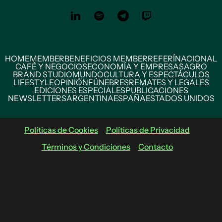
HOME
MEMBER
BENEFICIOS MEMBER
REFERÍ
NACIONAL
CAFÉ Y NEGOCIOS
ECONOMÍA Y EMPRESAS
AGRO
BRAND STUDIO
MUNDO
CULTURA Y ESPECTÁCULOS
LIFESTYLE
OPINIÓN
FÚNEBRES
REMATES Y LEGALES
EDICIONES ESPECIALES
PUBLICACIONES
NEWSLETTERS
ARGENTINA
ESPAÑA
ESTADOS UNIDOS
Políticas de Cookies
Políticas de Privacidad
Términos y Condiciones
Contacto