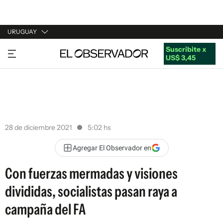
URUGUAY
Suscribite x
URUGUAY
US$ 3,45
ARGENTINA
ESPAÑA
ESTADOS UNIDOS
28 de diciembre 2021
5:02 hs
Agregar El Observador en
Con fuerzas mermadas y visiones
divididas, socialistas pasan raya a
campaña del FA