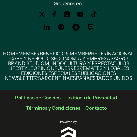
Siguenos en:
HOME
MEMBER
BENEFICIOS MEMBER
REFERÍ
NACIONAL
CAFÉ Y NEGOCIOS
ECONOMÍA Y EMPRESAS
AGRO
BRAND STUDIO
MUNDO
CULTURA Y ESPECTÁCULOS
LIFESTYLE
OPINIÓN
FÚNEBRES
REMATES Y LEGALES
EDICIONES ESPECIALES
PUBLICACIONES
NEWSLETTERS
ARGENTINA
ESPAÑA
ESTADOS UNIDOS
Políticas de Cookies
Políticas de Privacidad
Términos y Condiciones
Contacto