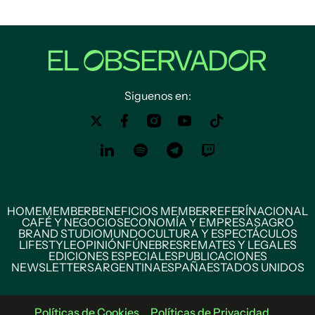
Siguenos en:
HOME
MEMBER
BENEFICIOS MEMBER
REFERÍ
NACIONAL
CAFÉ Y NEGOCIOS
ECONOMÍA Y EMPRESAS
AGRO
BRAND STUDIO
MUNDO
CULTURA Y ESPECTÁCULOS
LIFESTYLE
OPINIÓN
FÚNEBRES
REMATES Y LEGALES
EDICIONES ESPECIALES
PUBLICACIONES
NEWSLETTERS
ARGENTINA
ESPAÑA
ESTADOS UNIDOS
Políticas de Cookies
Políticas de Privacidad