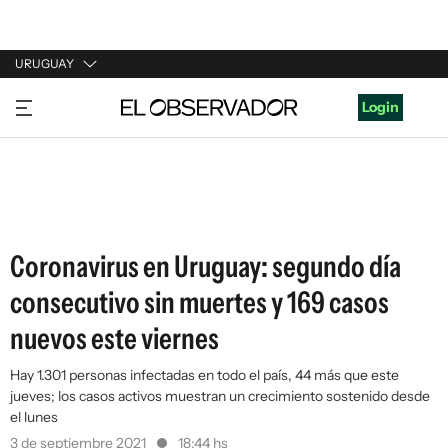
URUGUAY
URUGUAY
Login
ARGENTINA
ESPAÑA
ESTADOS UNIDOS
Coronavirus en Uruguay: segundo día
consecutivo sin muertes y 169 casos
nuevos este viernes
Hay 1.301 personas infectadas en todo el país, 44 más que este
jueves; los casos activos muestran un crecimiento sostenido desde
el lunes
3 de septiembre 2021
18:44 hs