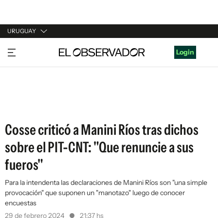
URUGUAY
URUGUAY
Login
ARGENTINA
ESPAÑA
ESTADOS UNIDOS
Cosse criticó a Manini Ríos tras dichos
sobre el PIT-CNT: "Que renuncie a sus
fueros"
Para la intendenta las declaraciones de Manini Ríos son "una simple
provocación" que suponen un "manotazo" luego de conocer
encuestas
29 de febrero 2024
21:37 hs