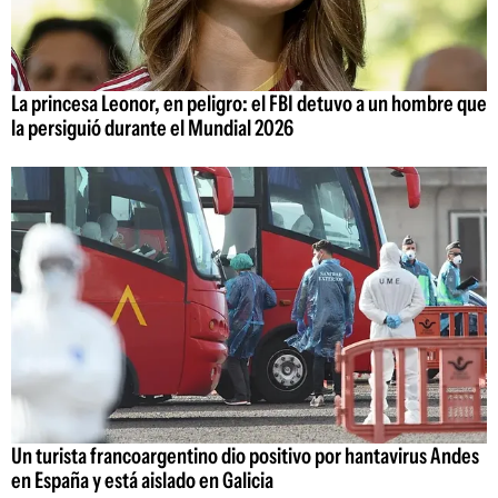
La princesa Leonor, en peligro: el FBI detuvo a un hombre que
la persiguió durante el Mundial 2026
Un turista francoargentino dio positivo por hantavirus Andes
en España y está aislado en Galicia