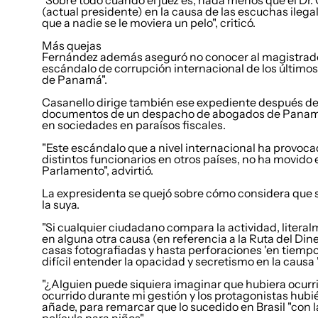
"Sobre todo cuando el juez es, nada menos que el Dr. 
(actual presidente) en la causa de las escuchas ilega
que a nadie se le moviera un pelo", criticó.
Más quejas
Fernández además aseguró no conocer al magistrado, 
escándalo de corrupción internacional de los últimos
de Panamá".
Casanello dirige también ese expediente después de q
documentos de un despacho de abogados de Panamá y 
en sociedades en paraísos fiscales.
"Este escándalo que a nivel internacional ha provoca
distintos funcionarios en otros países, no ha movido 
Parlamento", advirtió.
La expresidenta se quejó sobre cómo considera que se
la suya.
"Si cualquier ciudadano compara la actividad, litera
en alguna otra causa (en referencia a la Ruta del Di
casas fotografiadas y hasta perforaciones 'en tiempo
difícil entender la opacidad y secretismo en la causa
"¿Alguien puede siquiera imaginar que hubiera ocurr
ocurrido durante mi gestión y los protagonistas hubi
añade, para remarcar que lo sucedido en Brasil "con