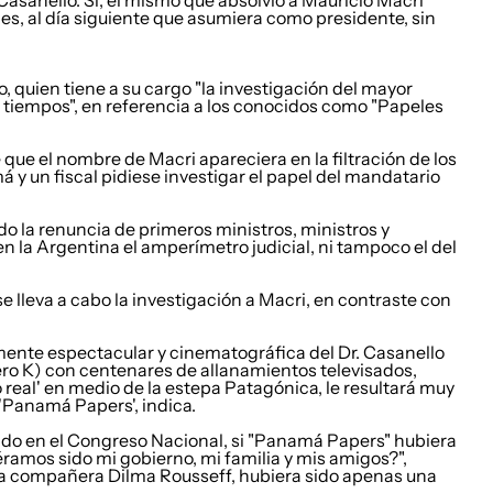
Casanello. Sí, el mismo que absolvió a Mauricio Macri
les, al día siguiente que asumiera como presidente, sin
quien tiene a su cargo "la investigación del mayor
 tiempos", en referencia a los conocidos como "Papeles
ue el nombre de Macri apareciera en la filtración de los
un fiscal pidiese investigar el papel del mandatario
do la renuncia de primeros ministros, ministros y
en la Argentina el amperímetro judicial, ni tampoco el del
 lleva a cabo la investigación a Macri, en contraste con
lmente espectacular y cinematográfica del Dr. Casanello
nero K) con centenares de allanamientos televisados,
 real' en medio de la estepa Patagónica, le resultará muy
 'Panamá Papers', indica.
ido en el Congreso Nacional, si "Panamá Papers" hubiera
éramos sido mi gobierno, mi familia y mis amigos?",
 la compañera
Dilma Rousseff
, hubiera sido apenas una