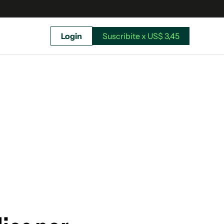
Login
Suscribite x US$ 3,45
uscríbete ahora a El Observador y elegí hasta
donde llegar.
Suscribite x US$ 3,45