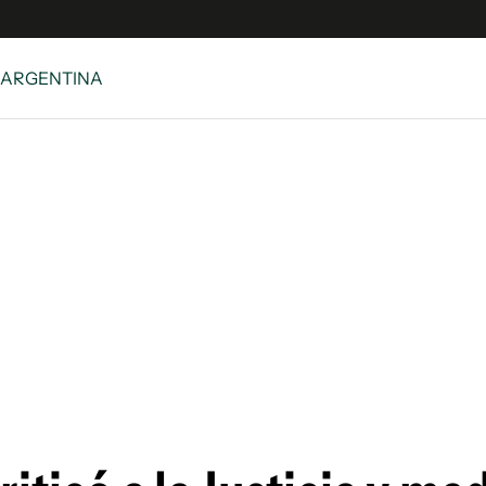
 ARGENTINA
e
S
n
es
Siguenos en:
 y Legales
es especiales
ciones
ters
ina
 Unidos