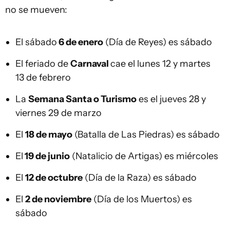
no se mueven:
El sábado
6 de enero
(Día de Reyes) es sábado
El feriado de
Carnaval
cae el lunes 12 y martes
13 de febrero
La
Semana Santa o Turismo
es el jueves 28 y
viernes 29 de marzo
El
18 de mayo
(Batalla de Las Piedras) es sábado
El
19 de junio
(Natalicio de Artigas) es miércoles
El
12 de octubre
(Día de la Raza) es sábado
El
2 de noviembre
(Día de los Muertos) es
sábado