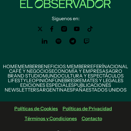
Siguenos en:
HOME
MEMBER
BENEFICIOS MEMBER
REFERÍ
NACIONAL
CAFÉ Y NEGOCIOS
ECONOMÍA Y EMPRESAS
AGRO
BRAND STUDIO
MUNDO
CULTURA Y ESPECTÁCULOS
LIFESTYLE
OPINIÓN
FÚNEBRES
REMATES Y LEGALES
EDICIONES ESPECIALES
PUBLICACIONES
NEWSLETTERS
ARGENTINA
ESPAÑA
ESTADOS UNIDOS
Políticas de Cookies
Políticas de Privacidad
Términos y Condiciones
Contacto