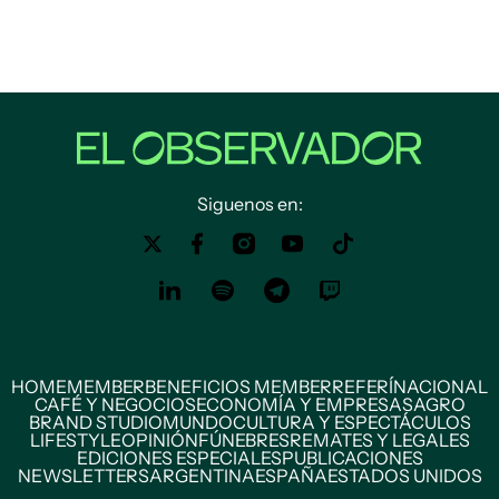
Siguenos en:
HOME
MEMBER
BENEFICIOS MEMBER
REFERÍ
NACIONAL
CAFÉ Y NEGOCIOS
ECONOMÍA Y EMPRESAS
AGRO
BRAND STUDIO
MUNDO
CULTURA Y ESPECTÁCULOS
LIFESTYLE
OPINIÓN
FÚNEBRES
REMATES Y LEGALES
EDICIONES ESPECIALES
PUBLICACIONES
NEWSLETTERS
ARGENTINA
ESPAÑA
ESTADOS UNIDOS