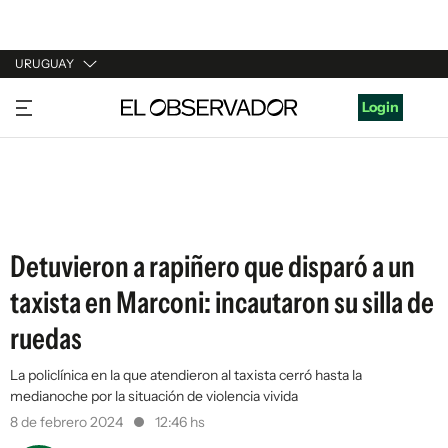
URUGUAY
URUGUAY
Login
ARGENTINA
ESPAÑA
ESTADOS UNIDOS
Detuvieron a rapiñero que disparó a un
taxista en Marconi: incautaron su silla de
ruedas
La policlínica en la que atendieron al taxista cerró hasta la
medianoche por la situación de violencia vivida
8 de febrero 2024
12:46 hs