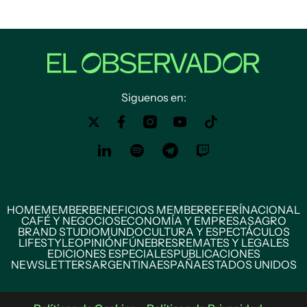
Siguenos en:
HOME
MEMBER
BENEFICIOS MEMBER
REFERÍ
NACIONAL
CAFÉ Y NEGOCIOS
ECONOMÍA Y EMPRESAS
AGRO
BRAND STUDIO
MUNDO
CULTURA Y ESPECTÁCULOS
LIFESTYLE
OPINIÓN
FÚNEBRES
REMATES Y LEGALES
EDICIONES ESPECIALES
PUBLICACIONES
NEWSLETTERS
ARGENTINA
ESPAÑA
ESTADOS UNIDOS