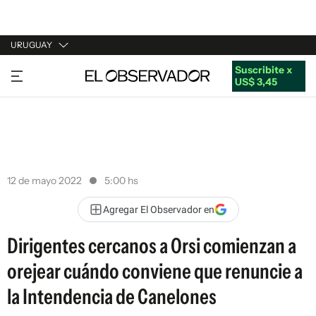
URUGUAY
Suscribite x
URUGUAY
US$ 3,45
ARGENTINA
ESPAÑA
ESTADOS UNIDOS
12 de mayo 2022
5:00 hs
Agregar El Observador en
Dirigentes cercanos a Orsi comienzan a
orejear cuándo conviene que renuncie a
la Intendencia de Canelones