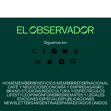
Siguenos en:
HOME
MEMBER
BENEFICIOS MEMBER
REFERÍ
NACIONAL
CAFÉ Y NEGOCIOS
ECONOMÍA Y EMPRESAS
AGRO
BRAND STUDIO
MUNDO
CULTURA Y ESPECTÁCULOS
LIFESTYLE
OPINIÓN
FÚNEBRES
REMATES Y LEGALES
EDICIONES ESPECIALES
PUBLICACIONES
NEWSLETTERS
ARGENTINA
ESPAÑA
ESTADOS UNIDOS