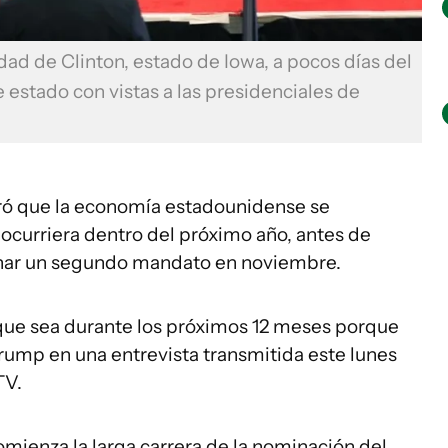
dad de Clinton, estado de Iowa, a pocos días del
 estado con vistas a las presidenciales de
ró que la economía estadounidense se
 ocurriera dentro del próximo año, antes de
ganar un segundo mandato en noviembre.
que sea durante los próximos 12 meses porque
Trump en una entrevista transmitida este lunes
TV.
mienza la larga carrera de la nominación del