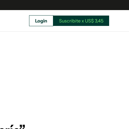
Login
Suscribite x US$ 3,45
uscríbete ahora a El Observador y elegí hasta
donde llegar.
Suscribite x US$ 3,45