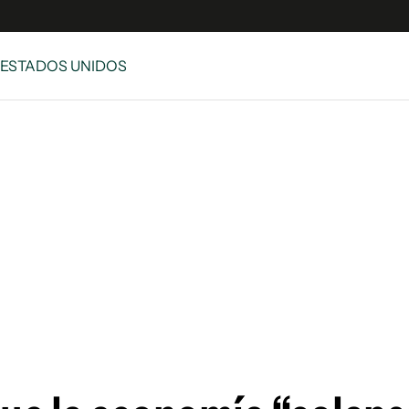
 ESTADOS UNIDOS
e
S
n
es
Siguenos en:
 y Legales
es especiales
ciones
ters
ina
 Unidos