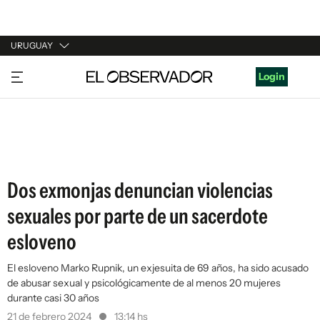
URUGUAY
URUGUAY
Login
ARGENTINA
ESPAÑA
ESTADOS UNIDOS
Dos exmonjas denuncian violencias
sexuales por parte de un sacerdote
esloveno
El esloveno Marko Rupnik, un exjesuita de 69 años, ha sido acusado
de abusar sexual y psicológicamente de al menos 20 mujeres
durante casi 30 años
21 de febrero 2024
13:14 hs